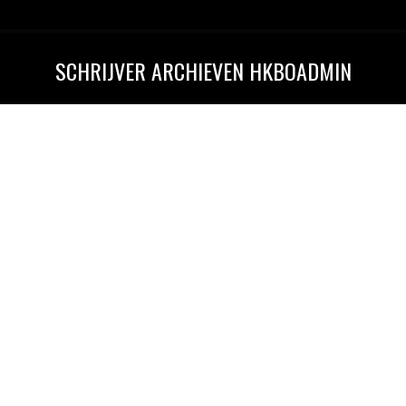
SCHRIJVER ARCHIEVEN
HKBOADMIN
Je bent hier:
FISCUS KAN OVEREENKOMST zzp’er NU AL
CHECKEN:
ZZP'ERS
Door
hkboadmin
30 juli 2015
De Verklaring Arbeidsrelatie (VAR) gaat waarschijnlijk
per 1 januari 2016 verdwijnen en maakt plaats voor
een stelsel van modelovereenkomsten. U kunt de
overeenkomsten met zzp’ers nu al ter beoordeling
aan de Belastingdienst voorleggen. In het najaar van