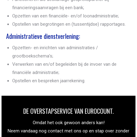
financieringsaanvragen bij een bank;
Opzetten van een financiële- en/of loonadministratie;
Opstellen van begrotingen en (tussentijdse) rapportages.
Administratieve dienstverlening:
Opzetten- en inrichten van administraties /
grootboekschema’s;
Verwerken van en/of begeleiden bij de invoer van de
financiële administratie;
Opstellen en bespreken jaarrekening.
DE OVERSTAPSERVICE VAN EUROCOUNT.
Omdat het ook gewoon
anders kan!
Neem vandaag nog contact met
ons op en stap over zonder